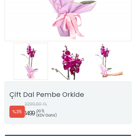
Çift Dal Pembe Orkide
2299,00 TL
%35
,00 TL
1499
(KDV Dahil)