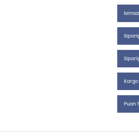
İsimsi
Sipari
Sipari
Kargo 
Puan 