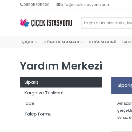
08505325500
info@cicekistasyonu.com
ÇİÇEK
GÖNDERİM AMACI
DOĞUM GÜNÜ
SAKS
Yardım Merkezi
Sipariş
Sipari
Kargo ve Teslimat
İade
Amazonci
gerçekl
Talep Formu
ve siz d