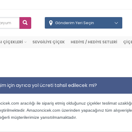
Gönderim Yeri Seçin
I ÇİÇEKLERİ
SEVGİLİYE ÇİÇEK
HEDİYE / HEDİYE SETLERİ
ÇİÇ
şim için ayrıca yol ücreti tahsil edilecek mi?
cek.com aracılığı ile sipariş etmiş olduğunuz çiçekler teslimat uzaklığ
eştirilmektedir. Amazoncicek.com üzerinden yapacağınız tüm alışverişle
eğerli müşterilerimize yansıtılmamaktadır.