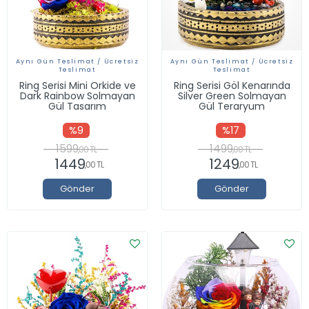
Aynı Gün Teslimat / Ücretsiz
Aynı Gün Teslimat / Ücretsiz
Teslimat
Teslimat
Ring Serisi Mini Orkide ve
Ring Serisi Göl Kenarında
Dark Rainbow Solmayan
Silver Green Solmayan
Gül Tasarım
Gül Teraryum
%9
%17
1599
1499
,00 TL
,00 TL
1449
1249
,00 TL
,00 TL
Gönder
Gönder