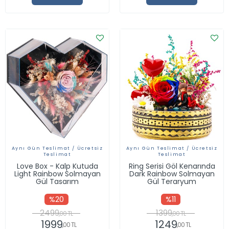
Aynı Gün Teslimat / Ücretsiz
Aynı Gün Teslimat / Ücretsiz
Teslimat
Teslimat
Love Box - Kalp Kutuda
Ring Serisi Göl Kenarında
Light Rainbow Solmayan
Dark Rainbow Solmayan
Gül Tasarım
Gül Teraryum
%20
%11
2499
1399
,00 TL
,00 TL
1999
1249
,00 TL
,00 TL