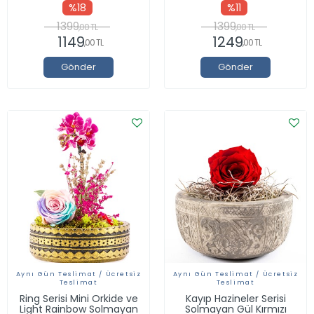
%18
%11
1399
1399
,00 TL
,00 TL
1149
1249
,00 TL
,00 TL
Gönder
Gönder
Aynı Gün Teslimat / Ücretsiz
Aynı Gün Teslimat / Ücretsiz
Teslimat
Teslimat
Ring Serisi Mini Orkide ve
Kayıp Hazineler Serisi
Light Rainbow Solmayan
Solmayan Gül Kırmızı