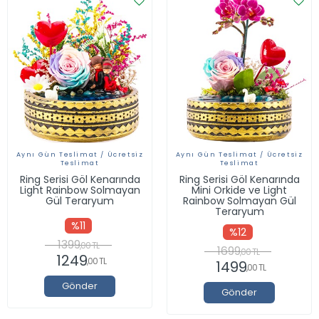
Aynı Gün Teslimat / Ücretsiz
Aynı Gün Teslimat / Ücretsiz
Teslimat
Teslimat
Ring Serisi Göl Kenarında
Ring Serisi Göl Kenarında
Light Rainbow Solmayan
Mini Orkide ve Light
Gül Teraryum
Rainbow Solmayan Gül
Teraryum
%11
%12
1399
,00 TL
1699
,00 TL
1249
,00 TL
1499
,00 TL
Gönder
Gönder