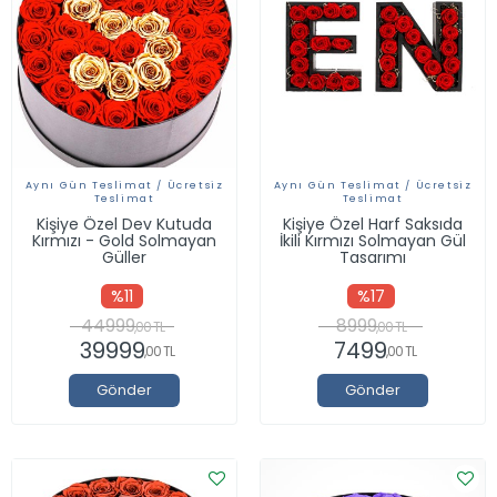
Aynı Gün Teslimat / Ücretsiz
Aynı Gün Teslimat / Ücretsiz
Teslimat
Teslimat
Kişiye Özel Dev Kutuda
Kişiye Özel Harf Saksıda
Kırmızı - Gold Solmayan
İkili Kırmızı Solmayan Gül
Güller
Tasarımı
%11
%17
44999
8999
,00 TL
,00 TL
39999
7499
,00 TL
,00 TL
Gönder
Gönder