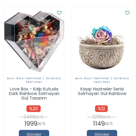
Aynı Gün Teslimat / Ücretsiz
Aynı Gün Teslimat / Ücretsiz
Teslimat
Teslimat
Love Box - Kalp Kutuda
Kayıp Hazineler Serisi
Dark Rainbow Solmayan
Solmayan Gül Rainbow
Gül Tasarım
%20
%12
2499
1299
,00 TL
,00 TL
1999
1149
,00 TL
,00 TL
Gönder
Gönder