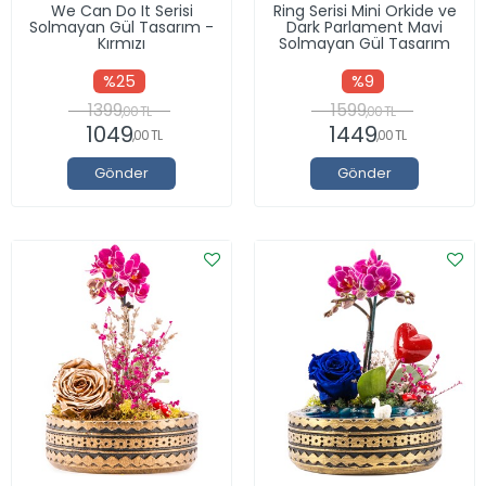
We Can Do It Serisi
Ring Serisi Mini Orkide ve
Solmayan Gül Tasarım -
Dark Parlament Mavi
Kırmızı
Solmayan Gül Tasarım
%25
%9
1399
1599
,00 TL
,00 TL
1049
1449
,00 TL
,00 TL
Gönder
Gönder