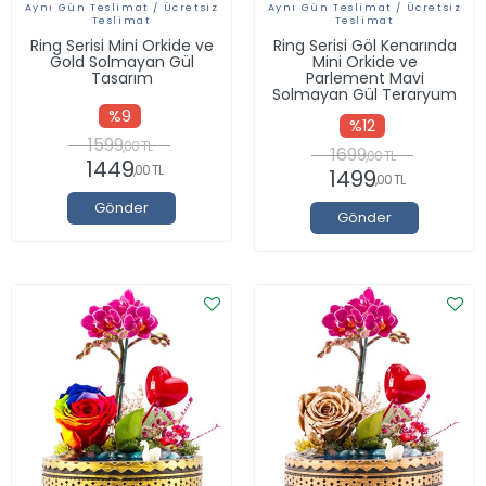
Aynı Gün Teslimat / Ücretsiz
Aynı Gün Teslimat / Ücretsiz
Teslimat
Teslimat
Ring Serisi Mini Orkide ve
Ring Serisi Göl Kenarında
Gold Solmayan Gül
Mini Orkide ve
Tasarım
Parlement Mavi
Solmayan Gül Teraryum
%9
%12
1599
,00 TL
1699
,00 TL
1449
,00 TL
1499
,00 TL
Gönder
Gönder