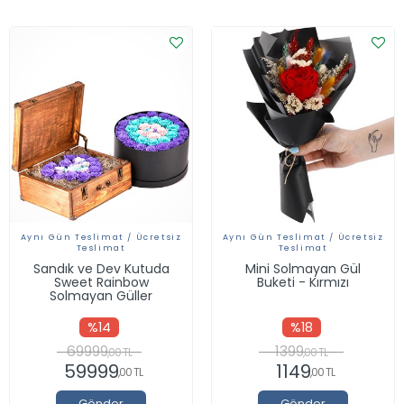
Aynı Gün Teslimat / Ücretsiz
Aynı Gün Teslimat / Ücretsiz
Teslimat
Teslimat
Sandık ve Dev Kutuda
Mini Solmayan Gül
Sweet Rainbow
Buketi - Kırmızı
Solmayan Güller
%14
%18
69999
1399
,00 TL
,00 TL
59999
1149
,00 TL
,00 TL
Gönder
Gönder