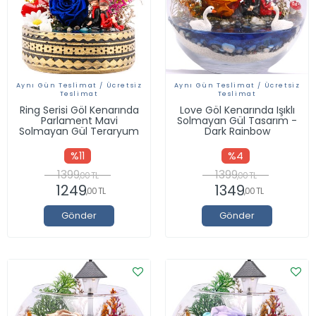
Aynı Gün Teslimat / Ücretsiz
Aynı Gün Teslimat / Ücretsiz
Teslimat
Teslimat
Ring Serisi Göl Kenarında
Love Göl Kenarında Işıklı
Parlament Mavi
Solmayan Gül Tasarım -
Solmayan Gül Teraryum
Dark Rainbow
%11
%4
1399
1399
,00 TL
,00 TL
1249
1349
,00 TL
,00 TL
Gönder
Gönder