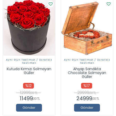
Aynı Gün Teslimat / Ücretsiz
Aynı Gün Teslimat / Ücretsiz
Teslimat
Teslimat
Kutuda Kırmızı Solmayan
Ahşap Sandıkta
Güller
Chocolate Solmayan
Güller
%12
%17
12999
29999
,00 TL
,00 TL
11499
24999
,00 TL
,00 TL
Gönder
Gönder