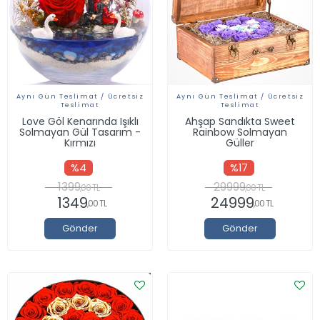
Aynı Gün Teslimat / Ücretsiz
Aynı Gün Teslimat / Ücretsiz
Teslimat
Teslimat
Love Göl Kenarında Işıklı
Ahşap Sandıkta Sweet
Solmayan Gül Tasarım -
Rainbow Solmayan
Kırmızı
Güller
%4
%17
1399
29999
,00 TL
,00 TL
1349
24999
,00 TL
,00 TL
Gönder
Gönder