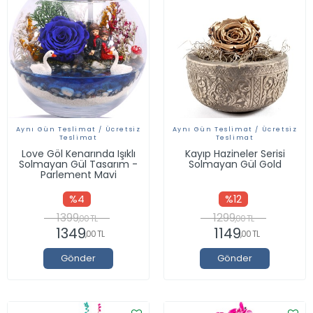
Aynı Gün Teslimat / Ücretsiz
Aynı Gün Teslimat / Ücretsiz
Teslimat
Teslimat
Love Göl Kenarında Işıklı
Kayıp Hazineler Serisi
Solmayan Gül Tasarım -
Solmayan Gül Gold
Parlement Mavi
%4
%12
1399
1299
,00 TL
,00 TL
1349
1149
,00 TL
,00 TL
Gönder
Gönder