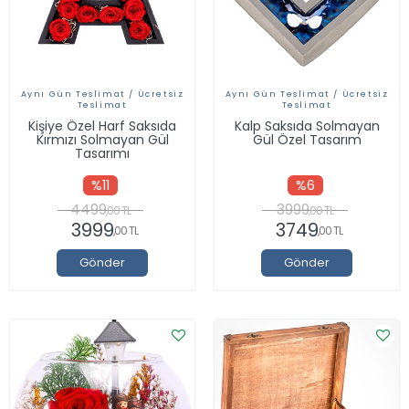
Aynı Gün Teslimat / Ücretsiz
Aynı Gün Teslimat / Ücretsiz
Teslimat
Teslimat
Kişiye Özel Harf Saksıda
Kalp Saksıda Solmayan
Kırmızı Solmayan Gül
Gül Özel Tasarım
Tasarımı
%11
%6
4499
3999
,00 TL
,00 TL
3999
3749
,00 TL
,00 TL
Gönder
Gönder