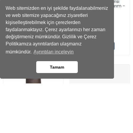
We Can Do It Serisi
We Can Do It Serisi
Solmayan Gül Tasarım -
Solmayan Gül Tasarım -
Web sitemizden en iyi şekilde faydalanabilmeniz
Rainbow
Siyah
ve web sitemize yapacağınız ziyaretleri
%19
%19
kişiselleştirebilmek için çerezlerden
1299
1299
,00 TL
,00 TL
faydalanmaktayız. Çerez ayarlarınızı her zaman
1049
1049
,00 TL
,00 TL
değiştirmeniz mümkündür. Gizlilik ve Çerez
Politikamıza ayrıntılardan ulaşmanız
Gönder
Gönder
mümkündür.
Ayrıntıları inceleyin
Tamam
SONRAKI