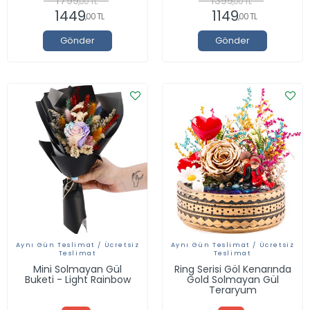
1799
1399
,00 TL
,00 TL
1449
1149
,00 TL
,00 TL
Gönder
Gönder
Aynı Gün Teslimat / Ücretsiz
Aynı Gün Teslimat / Ücretsiz
Teslimat
Teslimat
Mini Solmayan Gül
Ring Serisi Göl Kenarında
Buketi - Light Rainbow
Gold Solmayan Gül
Teraryum