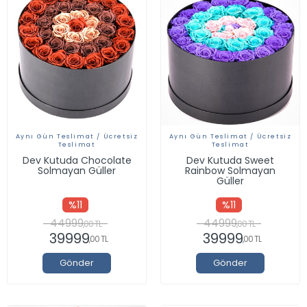
Aynı Gün Teslimat / Ücretsiz
Aynı Gün Teslimat / Ücretsiz
Teslimat
Teslimat
Dev Kutuda Chocolate
Dev Kutuda Sweet
Solmayan Güller
Rainbow Solmayan
Güller
%11
%11
44999
44999
,00 TL
,00 TL
39999
39999
,00 TL
,00 TL
Gönder
Gönder