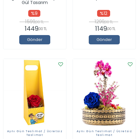
Gül Tasarım
%9
%12
1599
1299
,00 TL
,00 TL
1449
1149
,00 TL
,00 TL
Gönder
Gönder
Aynı Gün Teslimat / Ücretsiz
Aynı Gün Teslimat / Ücretsiz
Teslimat
Teslimat