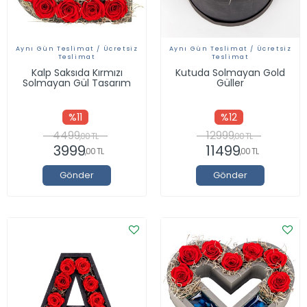
Aynı Gün Teslimat / Ücretsiz
Aynı Gün Teslimat / Ücretsiz
Teslimat
Teslimat
Kalp Saksıda Kırmızı
Kutuda Solmayan Gold
Solmayan Gül Tasarım
Güller
%11
%12
4499
12999
,00 TL
,00 TL
3999
11499
,00 TL
,00 TL
Gönder
Gönder