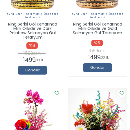
Aynı Gün Teslimat / Ücretsiz
Aynı Gün Teslimat / Ücretsiz
Teslimat
Teslimat
Ring Serisi Göl Kenarında
Ring Serisi Göl Kenarında
Mini Orkide ve Dark
Mini Orkide ve Gold
Rainbow Solmayan Gül
Solmayan Gül Teraryum
Teraryum
%6
%6
1599
,00 TL
1599
,00 TL
1499
,00 TL
1499
,00 TL
Gönder
Gönder