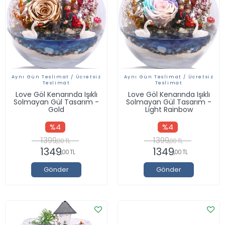
Aynı Gün Teslimat / Ücretsiz
Aynı Gün Teslimat / Ücretsiz
Teslimat
Teslimat
Love Göl Kenarında Işıklı
Love Göl Kenarında Işıklı
Solmayan Gül Tasarım -
Solmayan Gül Tasarım -
Gold
Light Rainbow
%4
%4
1399
1399
,00 TL
,00 TL
1349
1349
,00 TL
,00 TL
Gönder
Gönder