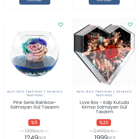
Aynı Gün Teslimat / Ücretsiz
Aynı Gün Teslimat / Ücretsiz
Teslimat
Teslimat
Pine Serisi Rainbow-
Love Box - Kalp Kutuda
Solmayan Gül Tasarım
Kırmızı Solmayan Gül
Tasarım
%11
%20
1399
2499
,00 TL
,00 TL
1249
1999
,00 TL
,00 TL