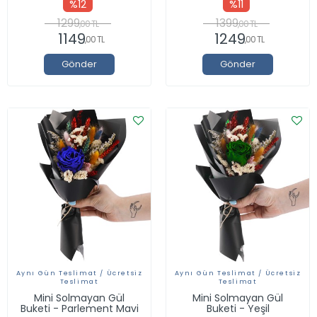
%12
%11
1299
1399
,00 TL
,00 TL
1149
1249
,00 TL
,00 TL
Gönder
Gönder
Aynı Gün Teslimat / Ücretsiz
Aynı Gün Teslimat / Ücretsiz
Teslimat
Teslimat
Mini Solmayan Gül
Mini Solmayan Gül
Buketi - Parlement Mavi
Buketi - Yeşil