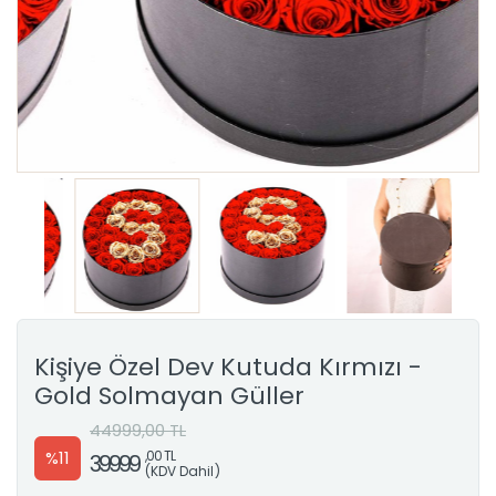
Kişiye Özel Dev Kutuda Kırmızı -
Gold Solmayan Güller
44999,00 TL
%11
,00 TL
39999
(KDV Dahil)