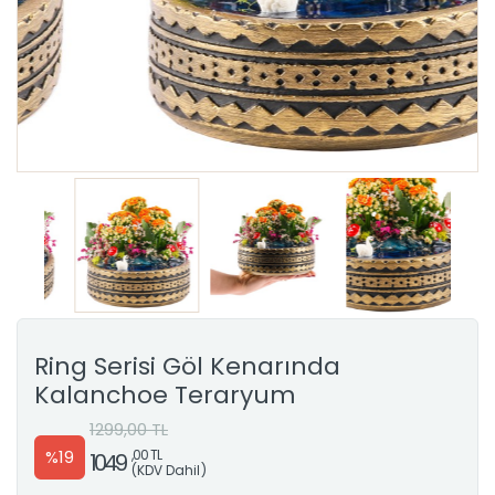
Ring Serisi Göl Kenarında
Kalanchoe Teraryum
1299,00 TL
%19
,00 TL
1049
(KDV Dahil)