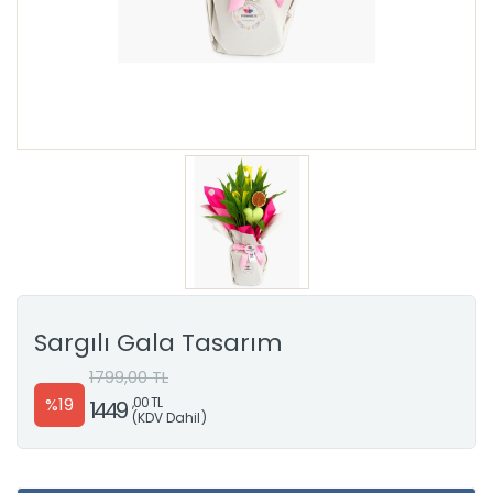
Sargılı Gala Tasarım
1799,00 TL
%19
,00 TL
1449
(KDV Dahil)