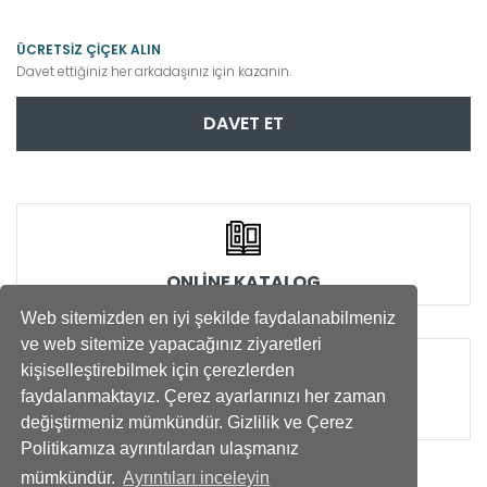
ÜCRETSİZ ÇİÇEK ALIN
Davet ettiğiniz her arkadaşınız için kazanın.
DAVET ET
ONLİNE KATALOG
Web sitemizden en iyi şekilde faydalanabilmeniz
ve web sitemize yapacağınız ziyaretleri
kişiselleştirebilmek için çerezlerden
faydalanmaktayız. Çerez ayarlarınızı her zaman
SOSYAL SORUMLULUK
değiştirmeniz mümkündür. Gizlilik ve Çerez
Politikamıza ayrıntılardan ulaşmanız
mümkündür.
Ayrıntıları inceleyin