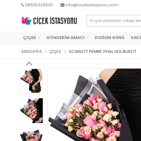
08505325500
info@cicekistasyonu.com
ÇİÇEK
GÖNDERİM AMACI
DOĞUM GÜNÜ
SAKS
ANASAYFA
ÇIÇEK
SCARLETT PEMBE İTHAL GÜL BUKETI