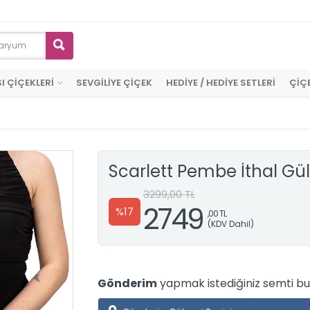
I ÇİÇEKLERİ
SEVGİLİYE ÇİÇEK
HEDİYE / HEDİYE SETLERİ
ÇİÇ
Scarlett Pembe İthal Gül
3299,00 TL
2749
%17
,00 TL
(KDV Dahil)
Gönderim
yapmak istediğiniz semti bur