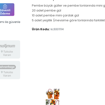
Pembe büyük güller ve pembe tonlarında mini güll
20 adet pembe gül
10 adet pembe mini çardak gül
5 adet yeşillik (mevsime göre tonlarında farklılıkl
mi ile güvenle
Ürün Kodu:
kc8811114