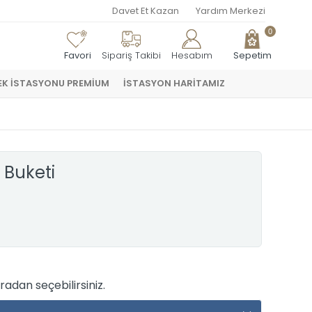
Davet Et Kazan
Yardım Merkezi
0
Favori
Sipariş Takibi
Hesabım
Sepetim
EK İSTASYONU PREMİUM
İSTASYON HARİTAMIZ
 Buketi
adan seçebilirsiniz.