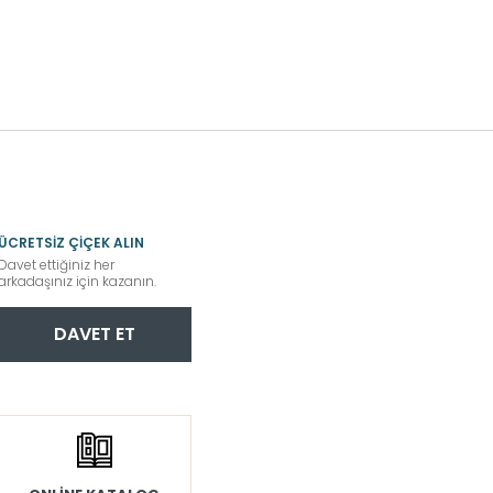
ÜCRETSİZ ÇİÇEK ALIN
Davet ettiğiniz her
arkadaşınız için kazanın.
DAVET ET